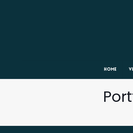
Home
V
Port