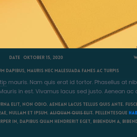
Date
Oktober 15, 2020
W
um dapibus, mauris nec malesuada fames ac turpis
tip
mauris. Nam quis erat id tortor. Phasellus at nib
 Mauris in est. Vivamus lacus sed justo. Aenean ac
urna elit
, non odio. Aenean lacus tellus quis ante. Fusc
rae, Nullam et ipsum.
Aliquam quis elit
. Pellentesque
hab
orper in, dapibus quam hendrerit eget, bibendum a, bibe