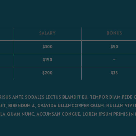
Salary
Bonus
$300
$50
$150
–
$200
$35
 risus ante sodales lectus blandit eu, tempor diam pede cu
get, bibendum a, gravida ullamcorper quam. Nullam vive
la quam nunc, accumsan congue. Lorem ipsum primis in nib