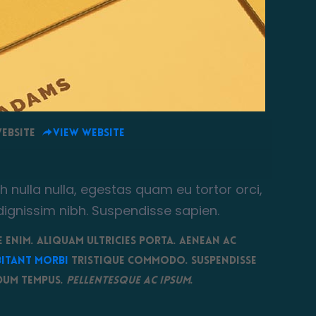
ebsite
View website
h nulla nulla, egestas quam eu tortor orci,
 dignissim nibh. Suspendisse sapien.
e enim. Aliquam ultricies porta. Aenean ac
itant morbi
tristique commodo. Suspendisse
ndum tempus.
Pellentesque ac ipsum
.