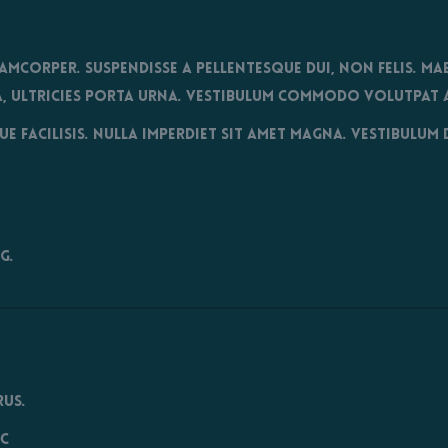
amcorper. Suspendisse a pellentesque dui, non felis. Ma
e a, ultricies porta urna. Vestibulum commodo volutpat a
e facilisis. Nulla imperdiet sit amet magna. Vestibulum
g.
rus.
ac