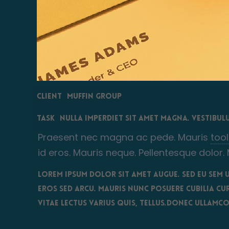
Client
Muffin Group
Task
Nulla imperdiet sit amet magna. Vestibul
Praesent nec magna ac pede. Mauris
tool
id eros. Mauris neque. Pellentesque dolor.
Lorem ipsum dolor sit amet augue.
Sed eu sem 
eros sed arcu. Mauris nunc posuere cubilia Cu
vitae lectus varius quis, tellus.Donec ullamc